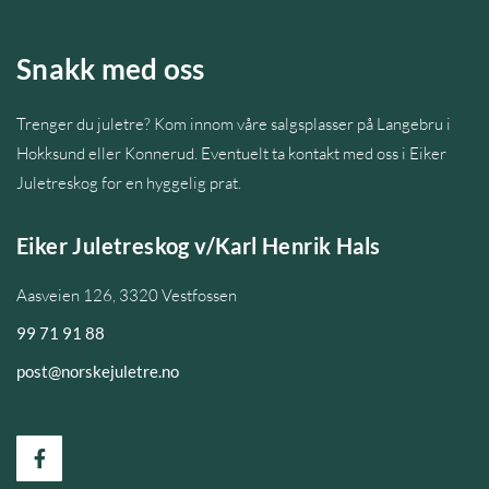
Snakk med oss
Trenger du juletre? Kom innom våre salgsplasser på Langebru i
Hokksund eller Konnerud. Eventuelt ta kontakt med oss i Eiker
Juletreskog for en hyggelig prat.
Eiker Juletreskog v/Karl Henrik Hals
Aasveien 126, 3320 Vestfossen
99 71 91 88
post@norskejuletre.no