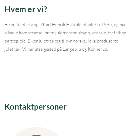
Hvem er vi?
Eiker Juletreskog v/Karl Henrik Hals ble etablert i 1995, og har
allsidig kompetanse innen juletreproduksjon, vedsalg, trefelling
og trepleie. Eiker juletreskog tilbyr norske, lokalproduserte
juletrær. Vi har utsalgssted på Langebru og Konnerud.
Kontaktpersoner