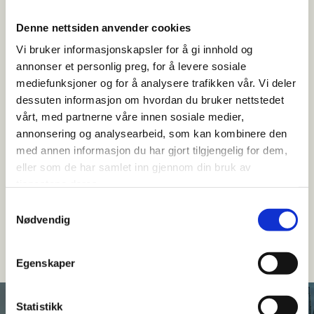
med å ta beslutninger basert på lang erfaring og bred
Denne nettsiden anvender cookies
kompetanse innen faget.
Vi bruker informasjonskapsler for å gi innhold og
annonser et personlig preg, for å levere sosiale
mediefunksjoner og for å analysere trafikken vår. Vi deler
dessuten informasjon om hvordan du bruker nettstedet
vårt, med partnerne våre innen sosiale medier,
annonsering og analysearbeid, som kan kombinere den
Felling av stormfelte trær
med annen informasjon du har gjort tilgjengelig for dem,
eller som de har samlet inn gjennom din bruk av
Stormer og uforutsette hendelser kan føre til skadde trær
tjenestene deres.
som utgjør en fare. Vi tilbyr hjelp til å felle trær som er
Samtykkevalg
skadet påp grunn av storm og uvær.
Nødvendig
Egenskaper
Statistikk