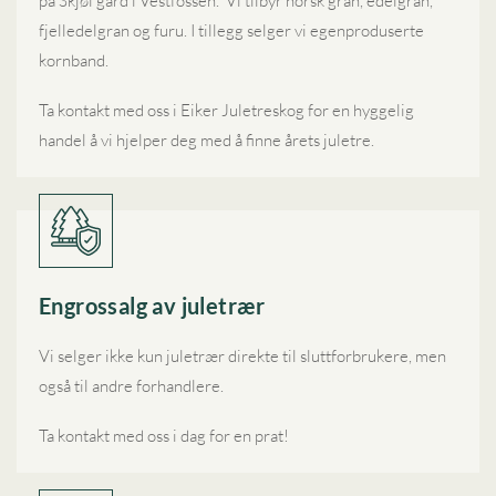
på Skjøl gård i Vestfossen. Vi tilbyr norsk gran, edelgran,
fjelledelgran og furu. I tillegg selger vi egenproduserte
kornband.
Ta kontakt med oss i Eiker Juletreskog for en hyggelig
handel å vi hjelper deg med å finne årets juletre.
Engrossalg av juletrær
Vi selger ikke kun juletrær direkte til sluttforbrukere, men
også til andre forhandlere.
Ta kontakt med oss i dag for en prat!