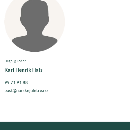
Dagelig Leder
Karl Henrik Hals
99 71 91 88
post@norskejuletre.no