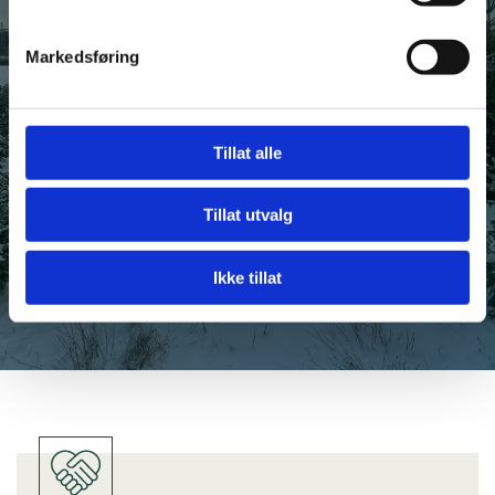
Vi jobber med juletrærne på gården hele året for å sikre at
Markedsføring
trærne skal bli fine fullvoksne juletrær. Om sommeren
klyøyver vi også ved fra tømmer som er hentet ut fra lokale
skoger.
Tillat alle
Dersom du har spørsmål ta gjerne kontakt med oss!
Tillat utvalg
Ta kontakt
Ikke tillat